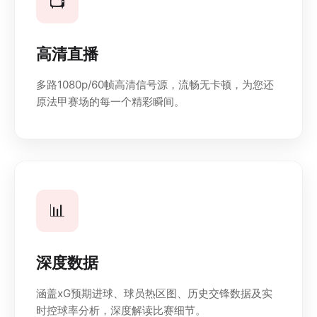
📺
高清直播
多路1080p/60帧高清信号源，流畅无卡顿，为您还
原法甲赛场的每一个精彩瞬间。
📊
深度数据
涵盖xG预期进球、球员热区图、历史交锋数据及实
时控球率分析，深度解读比赛细节。