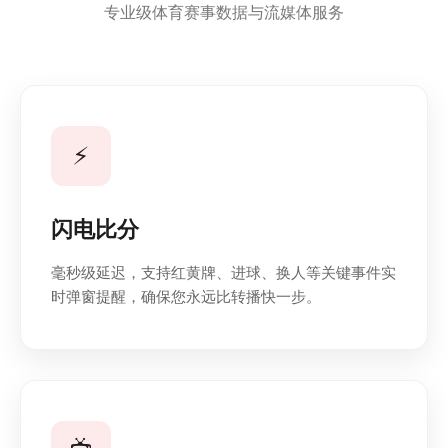
专业级体育赛事数据与流媒体服务
⚡
闪电比分
毫秒级延迟，支持红黄牌、进球、换人等关键事件实
时弹窗提醒，确保您永远比转播快一步。