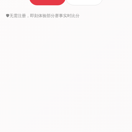
🛡️
无需注册，即刻体验部分赛事实时比分