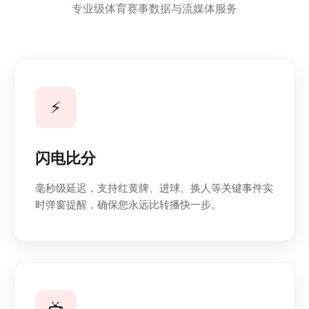
专业级体育赛事数据与流媒体服务
⚡
闪电比分
毫秒级延迟，支持红黄牌、进球、换人等关键事件实
时弹窗提醒，确保您永远比转播快一步。