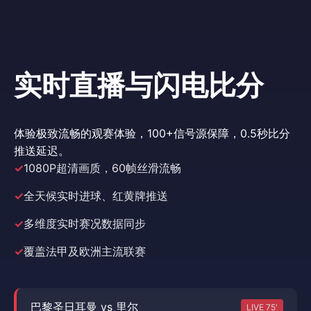
实时直播与闪电比分
体验极致流畅的观赛体验，100+信号源保障，0.5秒比分
推送延迟。
1080P超清画质，60帧丝滑流畅
全天候实时进球、红黄牌推送
多维度实时赛况数据同步
覆盖法甲及欧洲主流联赛
巴黎圣日耳曼 vs 里尔
LIVE 75'